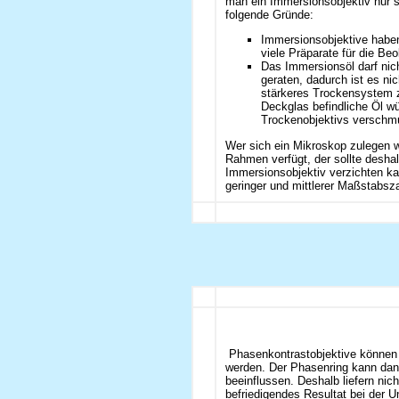
man ein Immersionsobjektiv nur s
folgende Gründe:
Immersionsobjektive haben
viele Präparate für die Be
Das Immersionsöl darf nich
geraten, dadurch ist es ni
stärkeres Trockensystem 
Deckglas befindliche Öl wü
Trockenobjektivs verschm
Wer sich ein Mikroskop zulegen wi
Rahmen verfügt, der sollte deshal
Immersionsobjektiv verzichten ka
geringer und mittlerer Maßstabsza
Phasenkontrastobjektive können
werden. Der Phasenring kann dann
beeinflussen. Deshalb liefern nic
befriedigendes Resultat bei der U