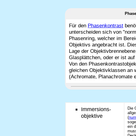
Phase
Für den
Phasenkontrast
benöt
unterscheiden sich von "nor
Phasenring, welcher im Berei
Objektivs angebracht ist. Die
Lage der Objektivbrennebene
Glasplättchen, oder er ist au
Von den Phasenkontrastobjekti
gleichen Objektivklassen an 
(Achromate, Planachromate e
Immersions-
Die 
allg
objektive
(
num
soge
ein 
muss
Deck