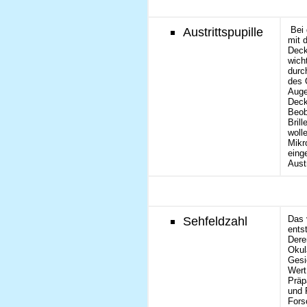
Austrittspupille
Bei 
mit 
Deck
wich
durch
des O
Auge
Deck
Beob
Brill
woll
Mikr
eing
Austr
Sehfeldzahl
Das 
ents
Dere
Okul
Gesi
Wert
Präp
und 
Fors