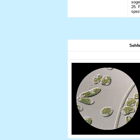
soge
26. 
spez
Sehfe