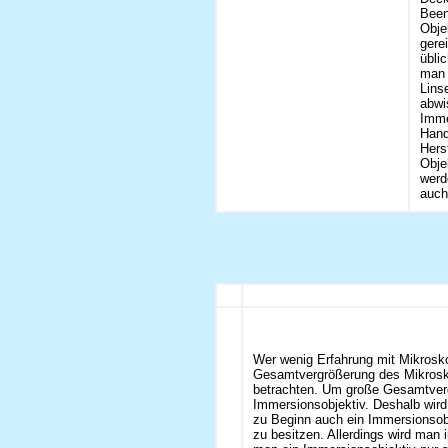
Been
Obje
gere
übli
man 
Lins
abwi
Imme
Hand
Hers
Obje
werd
auch
Wer wenig Erfahrung mit Mikrosko
Gesamtvergrößerung des Mikrosk
betrachten. Um große Gesamtverg
Immersionsobjektiv. Deshalb wird 
zu Beginn auch ein Immersionsobj
zu besitzen. Allerdings wird man i