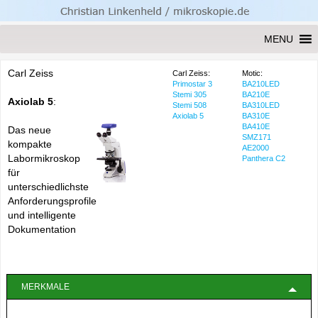
MENU
Carl Zeiss
Carl Zeiss:
Motic:
Primostar 3
BA210LED
Stemi 305
BA210E
Axiolab 5
:
Stemi 508
BA310LED
Axiolab 5
BA310E
BA410E
Das neue
SMZ171
kompakte
AE2000
Labormikroskop
Panthera C2
für
unterschiedlichste
Anforderungsprofile
und intelligente
Dokumentation
MERKMALE